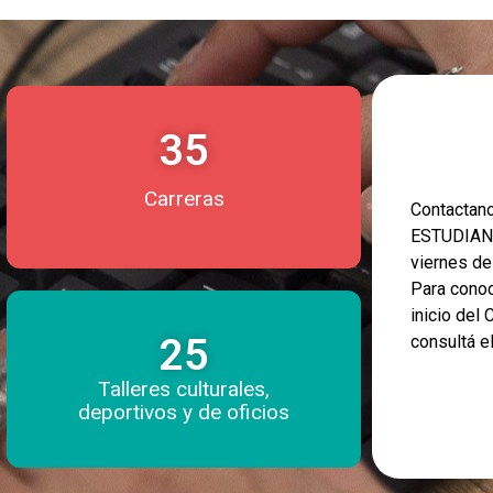
35
Carreras
Contacta
ESTUDIANT
viernes d
Para conoc
inicio del
25
consultá e
Talleres culturales,
deportivos y de oficios