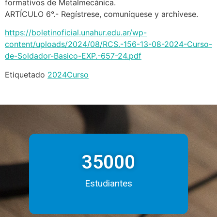
formativos de Metalmecánica.
ARTÍCULO 6°.- Regístrese, comuníquese y archívese.
https://boletinoficial.unahur.edu.ar/wp-
content/uploads/2024/08/RCS.-156-13-08-2024-Curso-
de-Soldador-Basico-EXP.-657-24.pdf
Etiquetado
2024
Curso
35000
Estudiantes