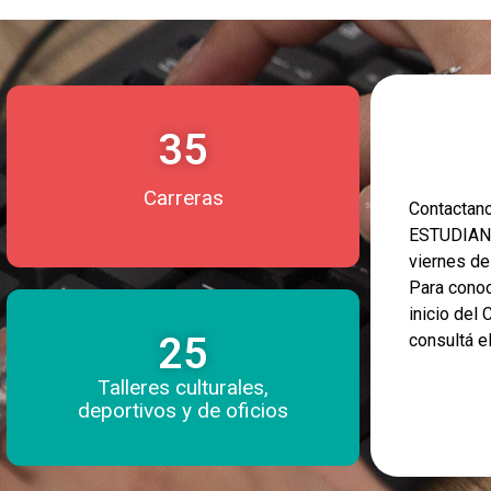
35
Carreras
Contacta
ESTUDIANT
viernes d
Para conoc
inicio del
25
consultá e
Talleres culturales,
deportivos y de oficios