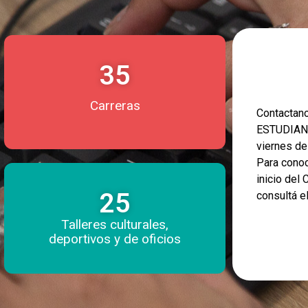
35
Carreras
Contacta
ESTUDIANT
viernes d
Para conoc
inicio del
25
consultá e
Talleres culturales,
deportivos y de oficios