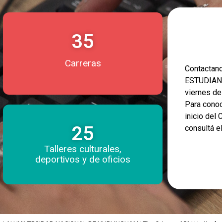
35
Carreras
Contacta
ESTUDIANT
viernes d
Para conoc
inicio del
25
consultá e
Talleres culturales,
deportivos y de oficios