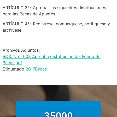
ARTÍCULO 3°.- Aprobar las siguientes distribuciones
para las Becas de Apuntes
ARTÍCULO 4°.- Regístrese, comuníquese, notifíquese y
archívese.
Archivos Adjuntos:
RCS. Nro. 008 Aprueba distribución del Fondo de
Becas.pdf
Etiquetado
2017
Becas
35000