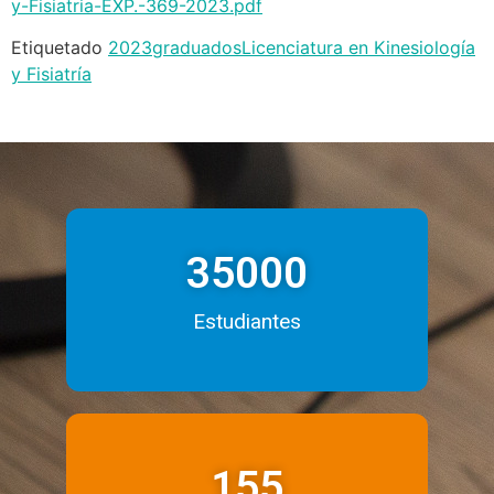
y-Fisiatria-EXP.-369-2023.pdf
Etiquetado
2023
graduados
Licenciatura en Kinesiología
y Fisiatría
35000
Estudiantes
155