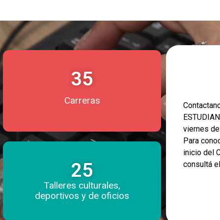
35
Carreras
Contacta
ESTUDIANT
viernes d
Para conoc
inicio del
25
consultá e
Talleres culturales,
deportivos y de oficios