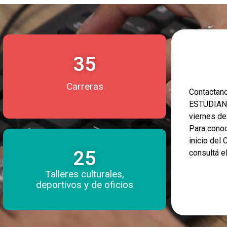
35
Carreras
Contacta
ESTUDIANT
viernes d
Para conoc
inicio del
25
consultá e
Talleres culturales,
deportivos y de oficios