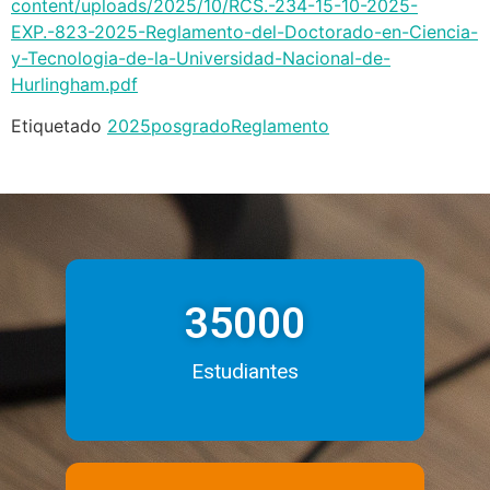
content/uploads/2025/10/RCS.-234-15-10-2025-
EXP.-823-2025-Reglamento-del-Doctorado-en-Ciencia-
y-Tecnologia-de-la-Universidad-Nacional-de-
Hurlingham.pdf
Etiquetado
2025
posgrado
Reglamento
35000
Estudiantes