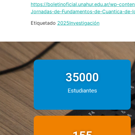
https://boletinoficial.unahur.edu.ar/wp-con
Jornadas-de-Fundamentos-de-Cuantica-de-lo
Etiquetado
2025
Investigación
35000
Estudiantes