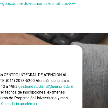
rganizacion-de-reuniones-cientificas-XV-
nos CENTRO INTEGRAL DE ATENCIÓN AL
E: (011) 2078-5200 Atención de lunes a
e 10 a 19hs
gestionestudiantil@unahur.edu.ar
er fechas de inscripciones, exámenes,
 Curso de Preparación Universitario y más,
l
Calendario académico
.