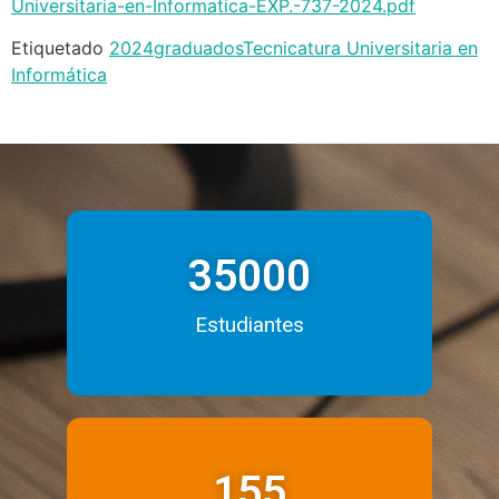
Universitaria-en-Informatica-EXP.-737-2024.pdf
Etiquetado
2024
graduados
Tecnicatura Universitaria en
Informática
35000
Estudiantes
155