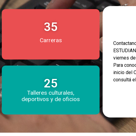
35
Carreras
Contacta
ESTUDIANT
viernes d
Para conoc
inicio del
25
consultá e
Talleres culturales,
deportivos y de oficios