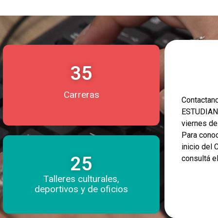
35
Carreras
Contacta
ESTUDIANT
viernes d
Para conoc
inicio del
25
consultá e
Talleres culturales,
deportivos y de oficios