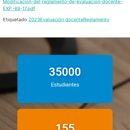
Modificacion-del-reglamento-de-evaluacion-docente-
EXP.-88-17.pdf
Etiquetado
2023
Evaluación docente
Reglamento
35000
Estudiantes
155