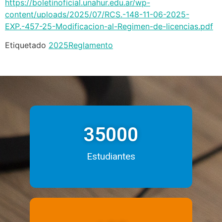
https://boletinoficial.unahur.edu.ar/wp-
content/uploads/2025/07/RCS.-148-11-06-2025-
EXP.-457-25-Modificacion-al-Regimen-de-licencias.pdf
Etiquetado
2025
Reglamento
35000
Estudiantes