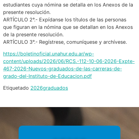
estudiantes cuya nómina se detalla en los Anexos de la
presente resolución.
ARTÍCULO 2°.- Expídanse los títulos de las personas
que figuran en la nómina que se detallan en los Anexos
de la presente resolución.
ARTÍCULO 3°.- Regístrese, comuníquese y archívese.
https://boletinoficial.unahur.edu.ar/wp-
content/uploads/2026/06/RCS.-112-10-06-2026-Expte-
467-2026-Nuevos-graduados-de-las-carreras-de-
grado-del-Instituto-de-Educacion.pdf
Etiquetado
2026
graduados