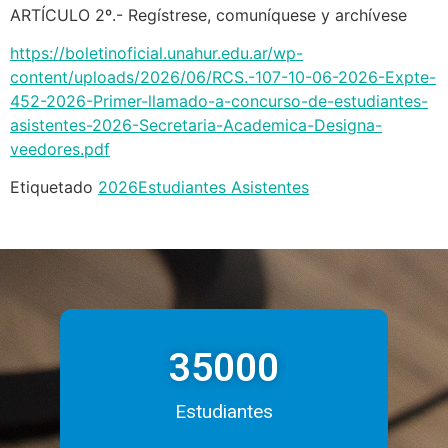
ARTÍCULO 2º.- Regístrese, comuníquese y archívese
https://boletinoficial.unahur.edu.ar/wp-
content/uploads/2026/06/RCS.-107-10-06-2026-Expte-
452-2026-Primer-llamado-a-concurso-de-estudiantes-
asistentes-2026-Secretaria-Academica-Designa-
veedores.pdf
Etiquetado
2026
Estudiantes Asistentes
35000
Estudiantes