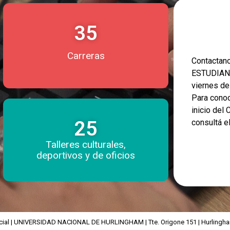
35
Carreras
Contacta
ESTUDIANT
viernes d
Para conoc
inicio del
25
consultá e
Talleres culturales,
deportivos y de oficios
icial | UNIVERSIDAD NACIONAL DE HURLINGHAM | Tte. Origone 151 | Hurlingham