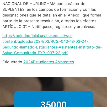
NACIONAL DE HURLINGHAM con carácter de
SUPLENTES, en los campos de formación y con las
designaciones que se detallan en el Anexo I que forma
parte de la presente resolución, a todos los efectos.
ARTÍCULO 3°. – Notifíquese, regístrese y archívese.
https://boletinoficial.unahur.edu.ar/wp-
content/uploads/2024/03/RCS.-040-13-03-24-
Segundo-llamado-Estudiantes-Asistentes-Instituto-de-
Salud-Comunitaria-EXP.-937-23.pdf
Etiquetado
2024
Estudiantes Asistentes
35000